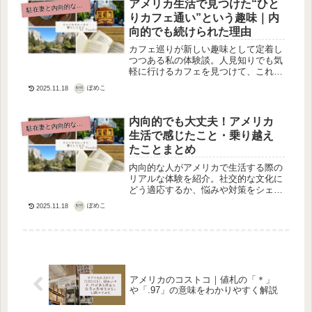
アメリカ生活で見つけた“ひと
駐
在妻と内向的な日常
りカフェ通い”という趣味｜内
向的でも続けられた理由
カフェ巡りが新しい趣味として定着し
つつある私の体験談。人見知りでも気
軽に行けるカフェを見つけて、これか
ら少しずつ楽しむ方法をシェアしま
ぽめこ
2025.11.18
す。
内向的でも大丈夫！アメリカ
駐
在妻と内向的な日常
生活で感じたこと・乗り越え
たことまとめ
内向的な人がアメリカで生活する際の
リアルな体験を紹介。社交的な文化に
どう適応するか、悩みや対策をシェア
します。
ぽめこ
2025.11.18
アメリカのコストコ｜値札の「＊」
や「.97」の意味をわかりやすく解説