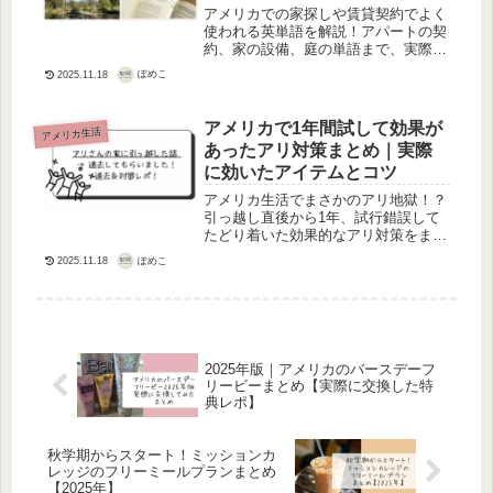
アメリカでの家探しや賃貸契約でよく
使われる英単語を解説！アパートの契
約、家の設備、庭の単語まで、実際の
生活で役立つワードをまとめました。
ぽめこ
2025.11.18
アメリカで1年間試して効果が
アメリカ生活
あったアリ対策まとめ｜実際
に効いたアイテムとコツ
アメリカ生活でまさかのアリ地獄！？
引っ越し直後から1年、試行錯誤して
たどり着いた効果的なアリ対策をまと
めました。市販スプレー、毒エサ、侵
ぽめこ
2025.11.18
入経路封じ…どれが本当に効いたの
か、失敗談も交えてご紹介！
2025年版｜アメリカのバースデーフ
リービーまとめ【実際に交換した特
典レポ】
秋学期からスタート！ミッションカ
レッジのフリーミールプランまとめ
【2025年】