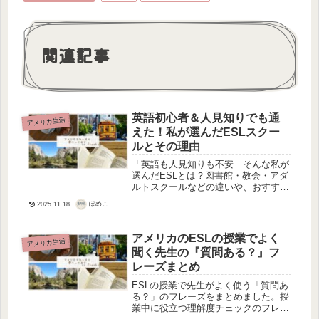
関連記事
英語初心者＆人見知りでも通
アメリカ生活
えた！私が選んだESLスクー
ルとその理由
「英語も人見知りも不安…そんな私が
選んだESLとは？図書館・教会・アダ
ルトスクールなどの違いや、おすすめ
の選び方を紹介！」
ぽめこ
2025.11.18
アメリカのESLの授業でよく
アメリカ生活
聞く先生の『質問ある？』フ
レーズまとめ
ESLの授業で先生がよく使う「質問あ
る？」のフレーズをまとめました。授
業中に役立つ理解度チェックのフレー