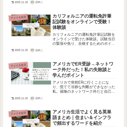
ズを覚えて、スムーズに会話できるよ
ぽめこ
2025.11.18
うになりましょう！
カリフォルニアの運転免許筆
アメリカ生活
記試験をオンラインで受験！
体験談
カリフォルニアの運転免許筆記試験を
オンラインで受けた体験談。試験当日
の緊張や焦り、合格するためのポイン
トをシェアします。
ぽめこ
2025.11.20
アメリカでER受診→ネットワ
アメリカ生活
ーク外だった！私の失敗談と
学んだポイント
アメリカで突然ERに行くことにな
り、慌てて冷静な判断ができなかった
私。保険のネットワーク外だと自己負
担が大きくなることを知らず、戸惑い
ぽめこ
2025.11.20
ながらも体験を通して医療保険の仕組
みの大切さを学びました。
アメリカ生活でよく見る英単
アメリカ生活
語まとめ｜住まい＆インフラ
で頻出するワードを紹介