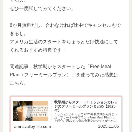
てる人、
ぜひ一度試してみてください。
6か月無料だし、合わなければ途中でキャンセルもで
きるし。
アメリカ生活のスタートをちょっとだけ快適にして
くれるおすすめ特典です！
関連記事：秋学期からスタートした「Free Meal
Plan（フリーミールプラン）」を使ってみた感想は
こちら。
秋学期からスタート！ミッションカレッ
ジのフリーミールプランまとめ【2025
年】
ミッションカレッジで2025年秋学期から始まっ
た「フリーミールプラン（Free Meal Plan）」
を紹介。週30ドル分の食事クレジットがもらえ
る制度の内容、対象者、使い方、ESL学生の対
2025.11.05
ami-svalley-life.com
象範囲、使ってみた感想までまとめました。