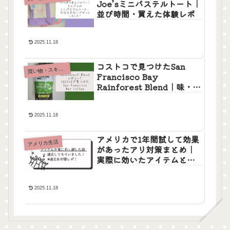
Joe’sミニパステルトート｜
並び時間・買えた体験レポ
2025.11.18
コストコで見つけたSan
買
い物・スキンケア
Francisco Bay
Rainforest Blend｜味・香
り・飲みやすさをレビュー
2025.11.18
アメリカで1年間試して効果
アメリカ生活
があったアリ対策まとめ｜
実際に効いたアイテムとコ
ツ
2025.11.18