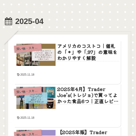
2025-04
アメリカのコストコ｜値札
買
い物・スキンケア
の「＊」や「.97」の意味を
わかりやすく解説
2025.11.18
2025年4月】Trader
買
い物・スキンケア
Joe’s(トレジョ)で買ってよ
かった食品6つ｜正直レビュ
ー＆リピあり・なし
2025.11.18
【2025年版】Trader
買
い物・スキンケア