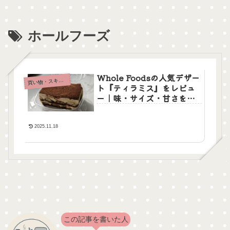
ホールフーズ
Whole Foodsの人気デザー
買
い物・スキンケア
ト『ティラミス』をレビュ
ー｜味・サイズ・甘さを正
直レポ
2025.11.18
この記事を書いた人