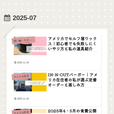
2025-07
アメリカでセルフ眉ワック
買
い物・スキンケア
ス｜初心者でも失敗しにく
いやり方と私の道具紹介
2025.11.18
IN-N-OUTバーガー｜アメ
アメリカ生活
リカ在住者の私が選ぶ定番
オーダーと楽しみ方
2025.11.18
2025年4・5月の食費公開
アメリカ生活