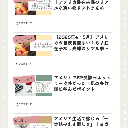
｜アメリカ駐在夫婦のリア
ルな買い物リストまとめ
2025.11.20
【2025年4・5月】アメリ
アメリカ生活
カの自炊食費はいくら？駐
在子なし夫婦のリアル家計
とUSDA比較！
2025.11.20
アメリカでER受診→ネット
アメリカ生活
ワーク外だった！私の失敗
談と学んだポイント
2025.11.20
アメリカ生活で感じる「一
在妻と内向的な日常
駐
歩踏み出す難しさ」｜ヨガ