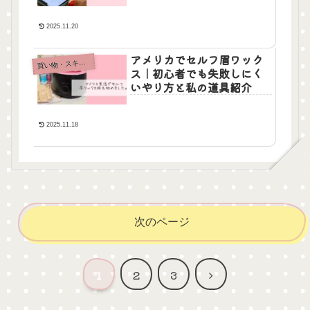
2025.11.20
アメリカでセルフ眉ワック
買
い物・スキンケア
ス｜初心者でも失敗しにく
いやり方と私の道具紹介
2025.11.18
次のページ
次
1
2
3
へ