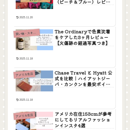
（ピーチ＆ブルー）レビュ
ー
2025.11.20
The Ordinaryで色素沈着
買
い物・スキンケア
をケアした3ヶ月レビュー
【火傷跡の経過写真つき】
2025.11.18
Chase Travel と Hyatt 公
アメリカ生活
式を比較｜ハイアットジー
バ・カンクンを最安ポイン
トで予約する方法
2025.11.18
アメリカ在住153cmが参考
アメリカ生活
にしてるリアルファッショ
ンインスタ4選