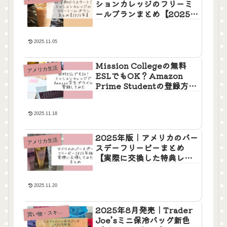
ションカレッジのフリーミ
ールプランまとめ【2025
年】
2025.11.05
Mission Collegeの無料
アメリカ生活
ESLでもOK？Amazon
Prime Studentの登録方法
と注意点【2025年版】
2025.11.18
2025年版｜アメリカのバー
アメリカ生活
スデーフリービーまとめ
【実際に交換した特典レ
ポ】
2025.11.20
2025年8月発売｜Trader
買
い物・スキンケア
Joe’sミニ保冷バッグ新色