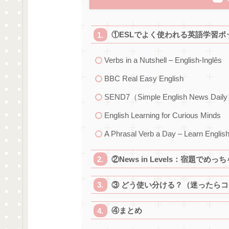
①ESLでよく使われる英語学習ポ
Verbs in a Nutshell – English-Inglês
BBC Real Easy English
SEND7（Simple English News Dail
English Learning for Curious Minds
A Phrasal Verb a Day – Learn Engli
②News in Levels：宿題でめ
③ どう使い分ける？（迷ったらコ
④まとめ