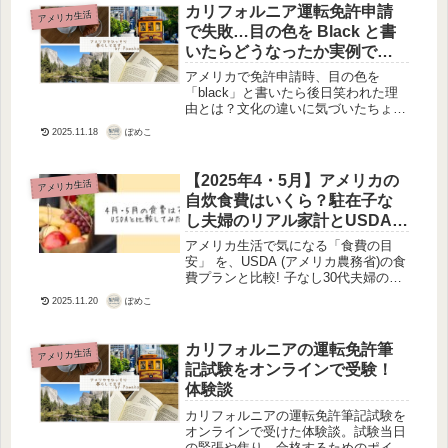
カリフォルニア運転免許申請
アメリカ生活
で失敗…目の色を Black と書
いたらどうなったか実例で解
説
アメリカで免許申請時、目の色を
「black」と書いたら後日笑われた理
由とは？文化の違いに気づいたちょっ
とした失敗談を紹介します。アメリカ
ぽめこ
2025.11.18
生活での注意点もお伝えします。
【2025年4・5月】アメリカの
アメリカ生活
自炊食費はいくら？駐在子な
し夫婦のリアル家計とUSDA比
較！
アメリカ生活で気になる「食費の目
安」 を、USDA (アメリカ農務省)の食
費プランと比較! 子なし30代夫婦のリ
アルな4月・5月の食費を公開していま
ぽめこ
2025.11.20
す。自炊頻度やスーパーの使い分け、
節約のコツも紹介!
カリフォルニアの運転免許筆
アメリカ生活
記試験をオンラインで受験！
体験談
カリフォルニアの運転免許筆記試験を
オンラインで受けた体験談。試験当日
の緊張や焦り、合格するためのポイン