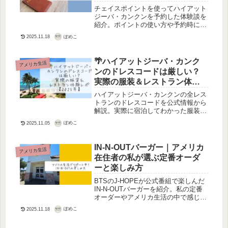
する方法
チェイスポイントを使ってハイアット
ジーバ・カンクンを予約した体験談を
紹介。ポイントの使い方や予約時に気
をつけたこと、実際にかかったポイン
ぽめこ
2025.11.18
ト数などをまとめています。初めての
カンクン旅行に役立つ情報です。
🌴ハイアットジーバ・カンク
アメリカ生活
ンのドレスコードは厳しい？
実際の服装＆レストラン体験
レポ
ハイアットジーバ・カンクンの全レス
トランのドレスコードを公式情報から
解説。実際に宿泊してわかった服装の
雰囲気や注意点を写真なしでも伝わる
ぽめこ
2025.11.05
ようにまとめました。
IN-N-OUTバーガー｜アメリカ
アメリカ生活
在住者の私が選ぶ定番オーダ
ーと楽しみ方
BTSのJ-HOPEが公式番組で楽しんだ
IN-N-OUTバーガーを紹介。私の定番
オーダーやアメリカ生活の中で感じる
IN-N-OUTの魅力も合わせてお伝えし
ぽめこ
2025.11.18
ます。