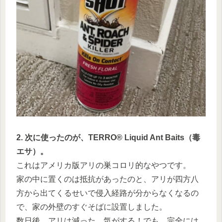
2. 次に使ったのが、TERRO® Liquid Ant Baits（毒
エサ）。
これはアメリカ版アリの巣コロリ的なやつです。
家の中に置くのは抵抗があったのと、アリが四方八
方から出てくるせいで侵入経路が分からなくなるの
で、家の外壁のすぐそばに設置しました。
数日後、アリは減った…気がする！でも、完全には