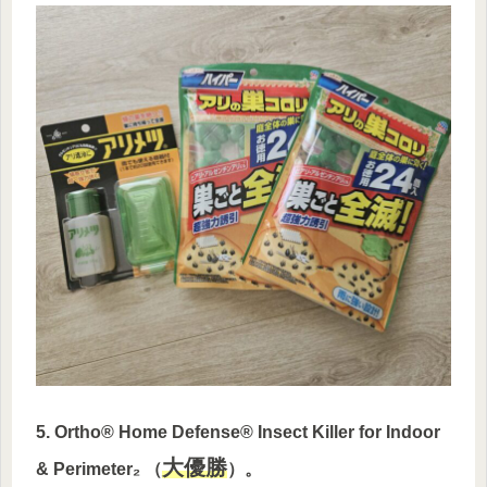
5. Ortho® Home Defense® Insect Killer for Indoor
大優勝
& Perimeter₂ （
）。